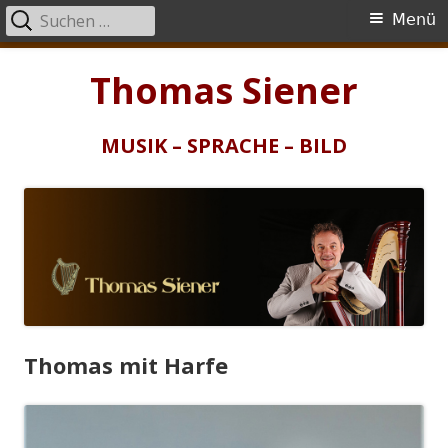
Suchen
Primäres
Menü
nach:
Menü
Springe
Thomas Siener
zum
Inhalt
MUSIK – SPRACHE – BILD
Thomas mit Harfe