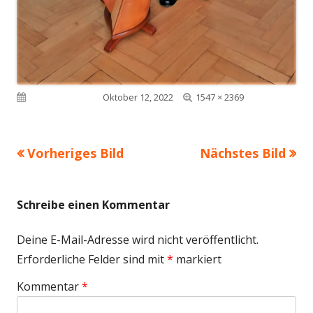
Volle
Veröffentlicht am
Oktober 12, 2022
1547 × 2369
Größe
Vorheriges Bild
Nächstes Bild
Schreibe einen Kommentar
Deine E-Mail-Adresse wird nicht veröffentlicht.
Erforderliche Felder sind mit
*
markiert
Kommentar
*