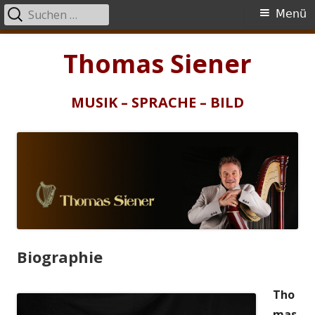
Suchen
Primäres
Menü
nach:
Menü
Springe
Thomas Siener
zum
Inhalt
MUSIK – SPRACHE – BILD
Biographie
Tho
mas