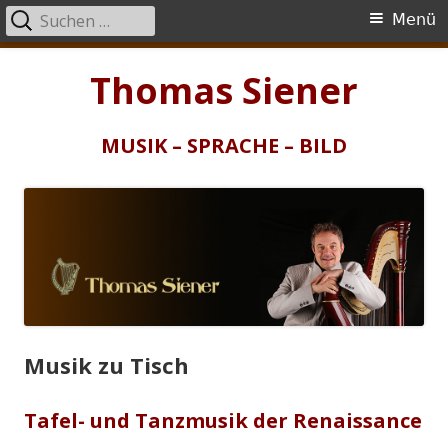
Suchen
Primäres
Menü
nach:
Menü
Springe
Thomas Siener
zum
Inhalt
MUSIK – SPRACHE – BILD
Musik zu Tisch
Tafel- und Tanzmusik der Renaissance