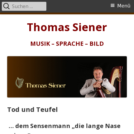
Suchen
Primäres
Menü
nach:
Menü
Springe
Thomas Siener
zum
Inhalt
MUSIK – SPRACHE – BILD
Tod und Teufel
… dem Sensenmann „die lange Nase