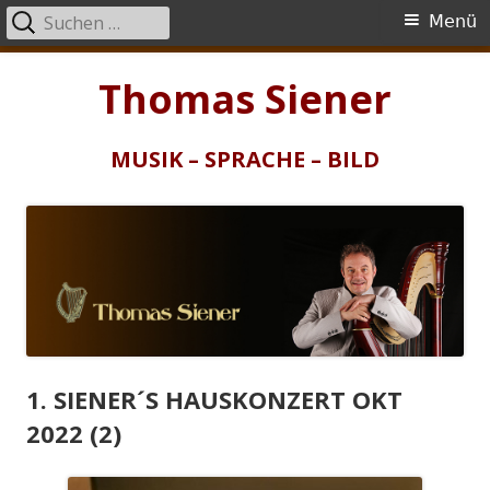
Suchen
Primäres
Menü
nach:
Menü
Springe
Thomas Siener
zum
Inhalt
MUSIK – SPRACHE – BILD
1. SIENER´S HAUSKONZERT OKT
2022 (2)