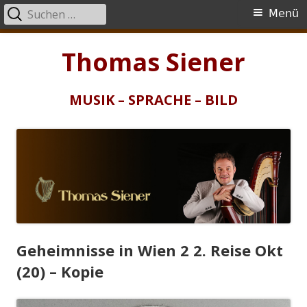
Suchen
Primäres
Menü
nach:
Menü
Springe
Thomas Siener
zum
Inhalt
MUSIK – SPRACHE – BILD
Geheimnisse in Wien 2 2. Reise Okt
(20) – Kopie