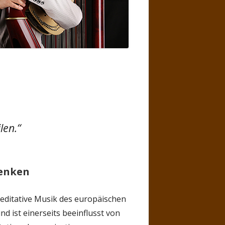
M
ULE
EDER
ECHOW
SIK
NG
len.“
LT ZU
K
 …
denken
meditative Musik des europäischen
nd ist einerseits beeinflusst von