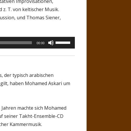
tativen Improvisationen,
d z. T. von keltischer Musik.
ussion, und Thomas Siener,
Pfeiltasten
00:00
Hoch/Runter
benutzen,
um
die
, der typisch arabischen
Lautstärke
s gilt, haben Mohamed Askari um
zu
regeln.
ten Jahren machte sich Mohamed
Auf seiner Takht-Ensemble-CD
scher Kammermusik.