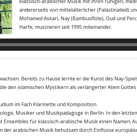
klassisch-arabischer Musik mit ihren ruhigen, medi
DER SPIELUHRENMORD
andererseits von mittelalterlicher (Palästinalied) un
Mohamed Askari, Nay (Bambusflöte), Oud und Perc
Harfe, musizieren seit 1995 miteinander.
achsen. Bereits zu Hause lernte er die Kunst des Nay-Spiels
 die den islamischen Mystikern als verlängerter Atem Gotte
udium im Fach Klarinette und Komposition.
hnologe, Musiker und Musikpädagoge in Berlin. In den letz
akht Ensembles für klassisch-arabische Musik einen Namen. 
um der arabischen Musik behutsam durch Einflüsse europäi