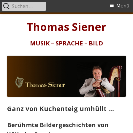
Suchen
Primäres
Menü
nach:
Menü
Springe
Thomas Siener
zum
Inhalt
MUSIK – SPRACHE – BILD
Ganz von Kuchenteig umhüllt …
Berühmte Bildergeschichten von