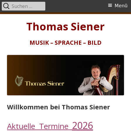
Suchen
Primäres
Menü
nach:
Menü
Springe
Thomas Siener
zum
Inhalt
MUSIK – SPRACHE – BILD
Willkommen bei Thomas Siener
2026
Aktuelle Termine