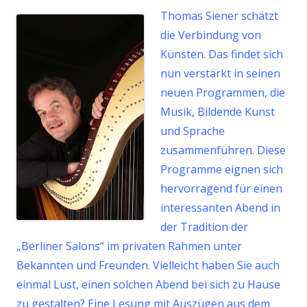
Thomas Siener schätzt
die Verbindung von
Künsten. Das findet sich
nun verstärkt in seinen
neuen Programmen, die
Musik, Bildende Kunst
und Sprache
zusammenführen. Diese
Programme eignen sich
hervorragend für einen
interessanten Abend in
der Tradition der
„Berliner Salons“ im privaten Rahmen unter
Bekannten und Freunden. Vielleicht haben Sie auch
einmal Lust, einen solchen Abend bei sich zu Hause
zu gestalten? Eine Lesung mit Auszügen aus dem