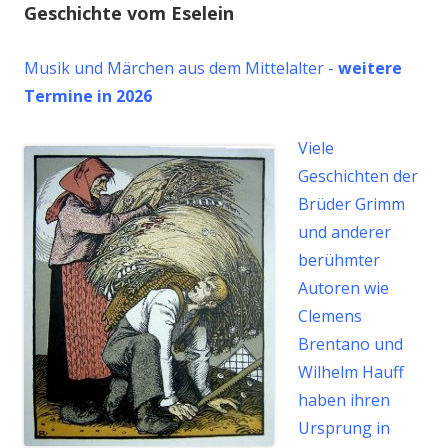
Geschichte vom Eselein
Musik und Märchen aus dem Mittelalter -
weitere
Termine in 2026
Viele
Geschichten der
Brüder Grimm
und anderer
berühmter
Autoren wie
Clemens
Brentano und
Wilhelm Hauff
haben ihren
Ursprung in