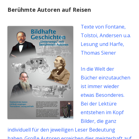
Berühmte Autoren auf Reisen
Texte von Fontane,
Tolstoi, Andersen u.a.
Lesung und Harfe,
Thomas Siener
In die Welt der
Bücher einzutauchen
ist immer wieder
etwas Besonderes.
Bei der Lektüre
entstehen im Kopf
Bilder, die ganz
individuell für den jeweiligen Leser Bedeutung
haben. Große Autoren erreichen dies meisterhaft auf