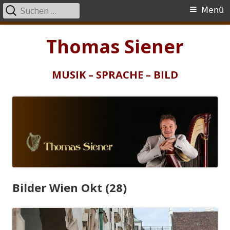
Suchen
Primäres
Menü
nach:
Menü
Springe
Thomas Siener
zum
Inhalt
MUSIK – SPRACHE – BILD
Bilder Wien Okt (28)