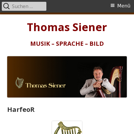
Suchen
Primäres
Menü
nach:
Menü
Springe
Thomas Siener
zum
Inhalt
MUSIK – SPRACHE – BILD
HarfeoR