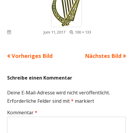
Volle
Veröffentlicht am
Juni 11, 2017
100 × 133
Größe
Vorheriges Bild
Nächstes Bild
Schreibe einen Kommentar
Deine E-Mail-Adresse wird nicht veröffentlicht.
Erforderliche Felder sind mit
*
markiert
Kommentar
*