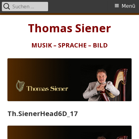
Suchen
Primäres
Menü
nach:
Menü
Springe
Thomas Siener
zum
Inhalt
MUSIK – SPRACHE – BILD
Th.SienerHead6D_17