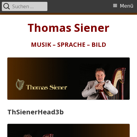
Suchen
Primäres
Menü
nach:
Menü
Springe
Thomas Siener
zum
Inhalt
MUSIK – SPRACHE – BILD
ThSienerHead3b