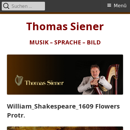
Suchen
Primäres
Menü
nach:
Menü
Springe
Thomas Siener
zum
Inhalt
MUSIK – SPRACHE – BILD
William_Shakespeare_1609 Flowers
Protr.