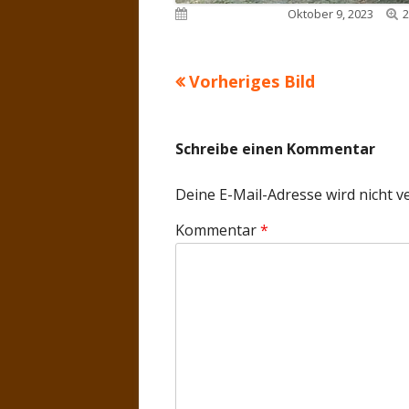
V
Veröffentlicht am
Oktober 9, 2023
2
G
Vorheriges Bild
Schreibe einen Kommentar
Deine E-Mail-Adresse wird nicht ve
Kommentar
*