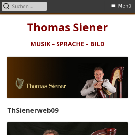
Suchen
Primäres
Menü
nach:
Menü
Springe
Thomas Siener
zum
Inhalt
MUSIK – SPRACHE – BILD
ThSienerweb09