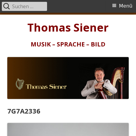
Suchen
Primäres
Menü
nach:
Menü
Springe
Thomas Siener
zum
Inhalt
MUSIK – SPRACHE – BILD
7G7A2336