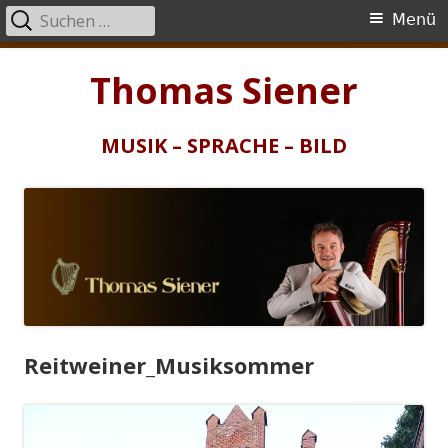
Suchen
Primäres
Menü
nach:
Menü
Springe
Thomas Siener
zum
Inhalt
MUSIK – SPRACHE – BILD
Reitweiner_Musiksommer