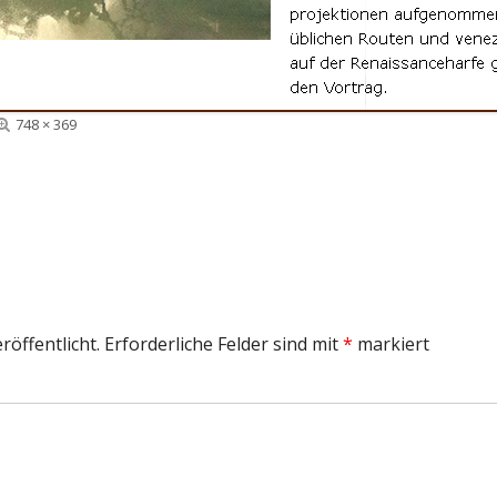
DER SPIELUHRENMORD
Volle
748 × 369
Größe
röffentlicht.
Erforderliche Felder sind mit
*
markiert