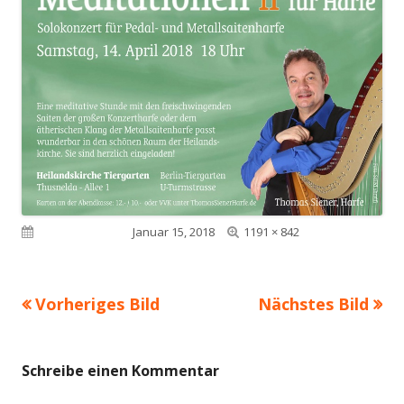
Volle
Veröffentlicht am
Januar 15, 2018
1191 × 842
Größe
Vorheriges Bild
Nächstes Bild
Schreibe einen Kommentar