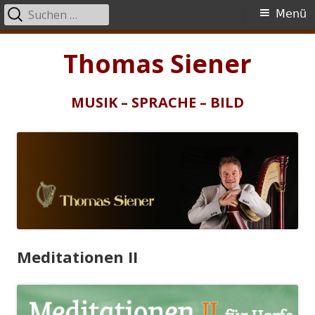
Suchen
Primäres
Menü
nach:
Menü
Springe
Thomas Siener
zum
Inhalt
MUSIK – SPRACHE – BILD
Meditationen II