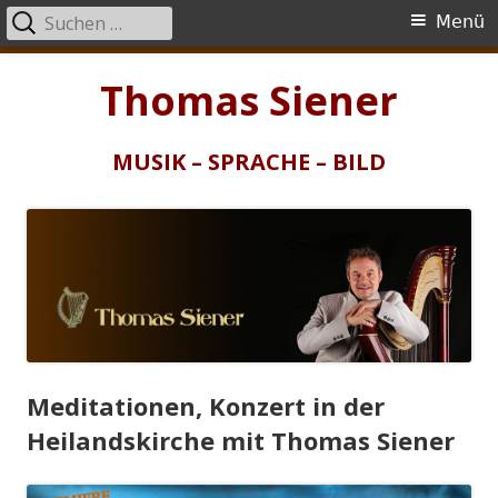
Suchen
Primäres
Menü
nach:
Menü
Springe
Thomas Siener
zum
Inhalt
MUSIK – SPRACHE – BILD
Meditationen, Konzert in der
Heilandskirche mit Thomas Siener