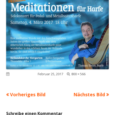
Volle
Veröffentlicht am
Februar 25, 2017
800 × 566
Größe
Vorheriges Bild
Nächstes Bild
Schreibe einen Kommentar