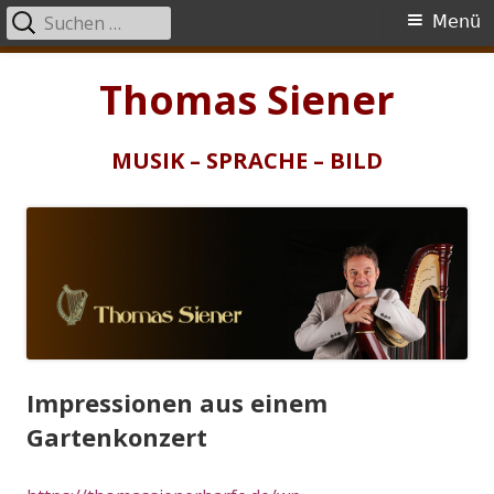
Suchen
Primäres
Menü
nach:
Menü
Springe
Thomas Siener
zum
Inhalt
MUSIK – SPRACHE – BILD
Impressionen aus einem
Gartenkonzert