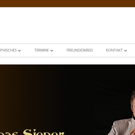
PHISCHES
TERMINE
FREUNDESKREIS
KONTAKT
APHIE
HARFE SOLO
TERMINE 2024
HARFENMUSIK FÜR FESTLICHE
IMPRESSUM
FE
VIEWS
HARFE UND SPRACHE
MALEREI UND HARFE
TERMINE 2025
SIENER´S KIEZPROGRAMME
SAGEN UND GESCHICHTEN AU
RÄTSEL IN DER KUNST
ESTIMMEN
GEHEIMNISSE IN BERLIN
HERR STUPS – EIN MITSINGMÄRCHEN
TERMINE 2026
MEDITATIONEN
MUSIK ZU TISCH
BILDBETRACHTUNGEN BERÜ
GEMÄLDE
SAGEN UND GESCHICHTEN AUS BERLIN
DIE ZAUBERHARFE
MALEREI UND HARFE
HARFENMUSIK ZUM ADVENT
GANZ VON KUCHENTEIG UMH
HÖR DIE HIMMLISCHEN KLÄN
HÖR DIE HIMMLISCHEN KLÄN
HELDEN IN DER ANTIKE
DIE BLAUE MÜTZE
LITERATUR UND HARFE
5 & 1 – SOLOKONZERT
„SAG ES MIT BLUMEN“
OVIDS METAMORPHOSEN
DENIS DIDEROT
MELANCHOLIE UND FROHSINN
FRIDOLINS ABENTEUER
WEIHNACHTS-PROGRAMME
KLEINE HARFEN, GROSSER KLANG
MUSIK UND ANEKDOTEN AUS 
FRIDOLIN AUF DER STERNENW
AMÜSANTE ROMANTIK
ALTE WEIHNACHTSGESÄNGE