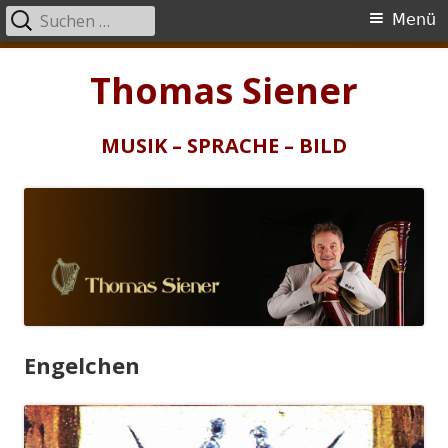
Suchen
Primäres
Menü
nach:
Menü
Springe
Thomas Siener
zum
Inhalt
MUSIK – SPRACHE – BILD
Engelchen