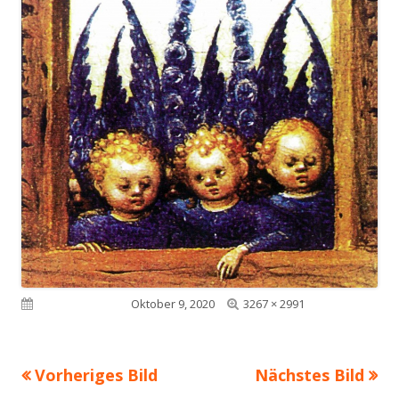
Volle
Veröffentlicht am
Oktober 9, 2020
3267 × 2991
Größe
Vorheriges Bild
Nächstes Bild