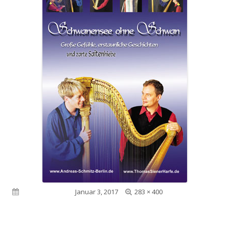
Volle
Veröffentlicht am
Januar 3, 2017
283 × 400
Größe