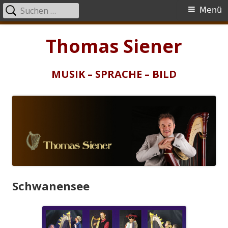
Suchen
Primäres
Menü
nach:
Menü
Springe
Thomas Siener
zum
Inhalt
MUSIK – SPRACHE – BILD
Schwanensee