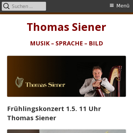
Suchen
Primäres
Menü
nach:
Menü
Springe
Thomas Siener
zum
Inhalt
MUSIK – SPRACHE – BILD
Frühlingskonzert 1.5. 11 Uhr
Thomas Siener