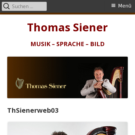
Suchen
Primäres
Menü
nach:
Menü
Springe
Thomas Siener
zum
Inhalt
MUSIK – SPRACHE – BILD
ThSienerweb03