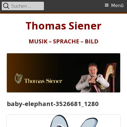
Suchen
Primäres
Menü
nach:
Menü
Springe
Thomas Siener
zum
Inhalt
MUSIK – SPRACHE – BILD
baby-elephant-3526681_1280