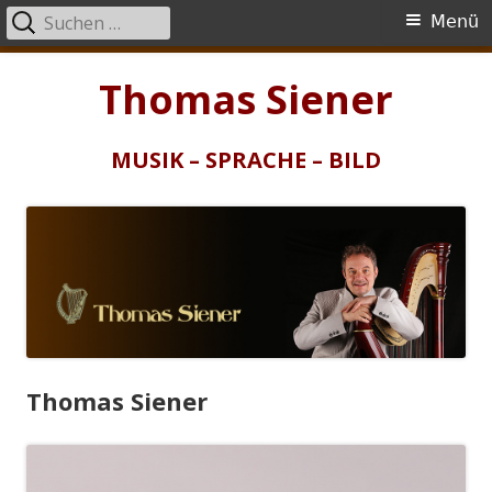
Suchen
Primäres
Menü
nach:
Menü
Springe
Thomas Siener
zum
Inhalt
MUSIK – SPRACHE – BILD
Thomas Siener