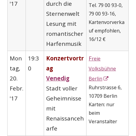
'17
durch die
Tel. 79 00 93-0,
Sternenwelt
79 00 93-16,
Kartenvorverka
Lesung mit
uf empfohlen,
romantischer
16/12 €
Harfenmusik
Mon
19:3
Konzertvortr
F
reie
tag,
0
ag
Volksbühne
In
20.
Venedig
Berlin
neuem
Ruhrstrasse 6,
Febr.
Stadt voller
Fenster
10709 Berlin
'17
Geheimnisse
öffnen
Karten: nur
mit
beim
Renaissanceh
Veranstalter
arfe