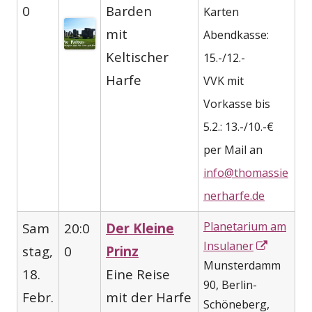
0
Barden
Karten
mit
Abendkasse:
Keltischer
15.-/12.-
Harfe
VVK mit
Vorkasse bis
5.2.: 13.-/10.-€
per Mail an
info@thomassie
nerharfe.de
Planetarium am
Sam
20:0
Der Kleine
In
Insulaner
stag,
0
Prinz
neuem
Munsterdamm
18.
Eine Reise
Fenster
90, Berlin-
Febr.
mit der Harfe
öffnen
Schöneberg,