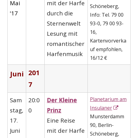
Mai
mit der Harfe
öffnen
Schöneberg,
'17
durch die
Info: Tel. 79 00
Sternenwelt
93-0, 79 00 93-
16,
Lesung mit
Kartenvorverka
romantischer
uf empfohlen,
Harfenmusik
16/12 €
201
Juni
7
Planetarium am
Sam
20:0
Der Kleine
In
Insulaner
stag,
0
Prinz
neuem
Munsterdamm
17.
Eine Reise
Fenster
90, Berlin-
Juni
mit der Harfe
öffnen
Schöneberg,