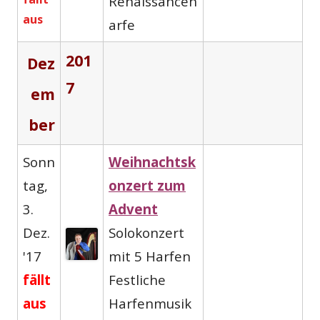
Renaissanceh
aus
arfe
201
Dez
7
em
ber
Sonn
Weihnachtsk
tag,
onzert zum
3.
Advent
Dez.
Solokonzert
'17
mit 5 Harfen
fällt
Festliche
aus
Harfenmusik