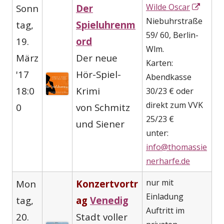
In
Wilde Oscar
Sonn
Der
neue
Niebuhrstraße
tag,
Spieluhrenm
Fenst
59/ 60, Berlin-
19.
ord
öffne
Wlm.
März
Der neue
Karten:
'17
Hör-Spiel-
Abendkasse
18:0
Krimi
30/23 € oder
direkt zum VVK
0
von Schmitz
25/23 €
und Siener
unter:
info@thomassie
nerharfe.de
nur mit
Mon
Konzertvortr
Einladung
tag,
ag
Venedig
Auftritt im
20.
Stadt voller