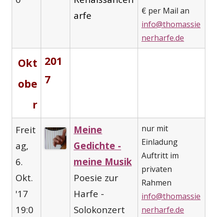
€ per Mail an
arfe
info@thomassie
nerharfe.de
201
Okt
7
obe
r
nur mit
Freit
Meine
Einladung
ag,
Gedichte -
Auftritt im
6.
meine Musik
privaten
Okt.
Poesie zur
Rahmen
'17
Harfe -
info@thomassie
19:0
Solokonzert
nerharfe.de