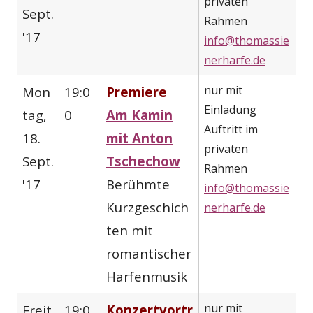
privaten
Sept.
Rahmen
'17
info@thomassie
nerharfe.de
nur mit
Mon
19:0
Premiere
Einladung
tag,
0
Am Kamin
Auftritt im
18.
mit Anton
privaten
Sept.
Tschechow
Rahmen
'17
Berühmte
info@thomassie
Kurzgeschich
nerharfe.de
ten mit
romantischer
Harfenmusik
nur mit
Freit
19:0
Konzertvortr