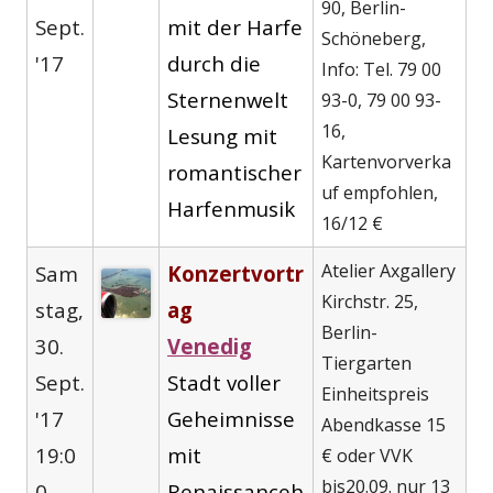
Fenster
90, Berlin-
Sept.
mit der Harfe
öffnen
Schöneberg,
'17
durch die
Info: Tel. 79 00
Sternenwelt
93-0, 79 00 93-
16,
Lesung mit
Kartenvorverka
romantischer
uf empfohlen,
Harfenmusik
16/12 €
Atelier Axgallery
Sam
Konzertvortr
Kirchstr. 25,
stag,
ag
Berlin-
30.
Venedig
Tiergarten
Sept.
Stadt voller
Einheitspreis
'17
Geheimnisse
Abendkasse 15
19:0
mit
€ oder VVK
bis20.09. nur 13
0
Renaissanceh