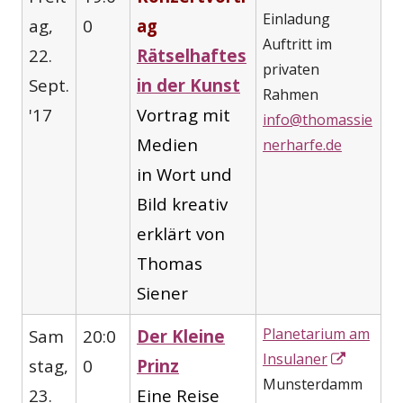
Einladung
ag,
0
ag
Auftritt im
22.
Rätselhaftes
privaten
Sept.
in der Kunst
Rahmen
'17
Vortrag mit
info@thomassie
Medien
nerharfe.de
in Wort und
Bild kreativ
erklärt von
Thomas
Siener
Planetarium am
Sam
20:0
Der Kleine
In
Insulaner
stag,
0
Prinz
neuem
Munsterdamm
23.
Eine Reise