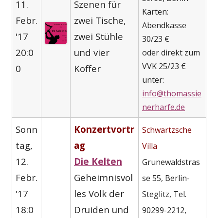
11.
Szenen für
öffne
Karten:
Febr.
zwei Tische,
Abendkasse
'17
zwei Stühle
30/23 €
20:0
und vier
oder direkt zum
VVK 25/23 €
0
Koffer
unter:
info@thomassie
nerharfe.de
Sonn
Konzertvortr
Schwartzsche
tag,
ag
Villa
12.
Die Kelten
Grunewaldstras
Febr.
Geheimnisvol
se 55, Berlin-
'17
les Volk der
Steglitz, Tel.
18:0
Druiden und
90299-2212,