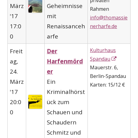
privaten
März
Geheimnisse
Rahmen
'17
mit
info@thomassie
17:0
Renaissanceh
nerharfe.de
0
arfe
Kulturhaus
Freit
Der
In
Spandau
ag,
Harfenmörd
neuem
Mauerstr. 6,
24.
er
Fenster
Berlin-Spandau
März
Ein
öffnen
Karten: 15/12 €
'17
Kriminalhörst
20:0
ück zum
0
Schauen und
Schaudern
Schmitz und