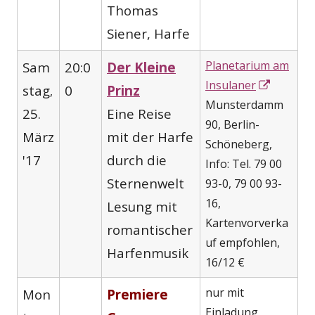
Thomas
Siener, Harfe
Planetarium am
Sam
20:0
Der Kleine
In
Insulaner
stag
0
Prinz
,
neuem
Munsterdamm
25.
Eine Reise
Fenster
90, Berlin-
März
mit der Harfe
öffnen
Schöneberg,
'17
durch die
Info: Tel. 79 00
Sternenwelt
93-0, 79 00 93-
16,
Lesung mit
Kartenvorverka
romantischer
uf empfohlen,
Harfenmusik
16/12 €
nur mit
Mon
Premiere
Einladung