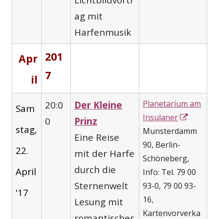
ag mit
Harfenmusik
201
Apr
7
il
Planetarium am
20:0
Der Kleine
Sam
In
Insulaner
0
Prinz
stag,
neuem
Munsterdamm
Eine Reise
Fenster
90, Berlin-
22.
mit der Harfe
öffnen
Schöneberg,
durch die
April
Info: Tel. 79 00
Sternenwelt
93-0, 79 00 93-
'17
16,
Lesung mit
Kartenvorverka
romantischer