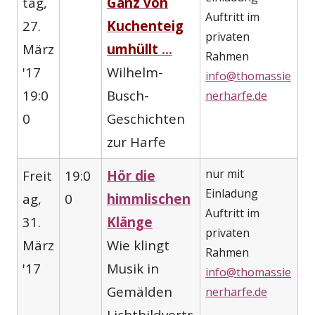
tag,
Ganz von
Auftritt im
27.
Kuchenteig
privaten
März
umhüllt
...
Rahmen
'17
Wilhelm-
info@thomassie
19:0
Busch-
nerharfe.de
0
Geschichten
zur Harfe
nur mit
Freit
19:0
Hör die
Einladung
ag,
0
himmlischen
Auftritt im
31.
Klänge
privaten
März
Wie klingt
Rahmen
'17
Musik in
info@thomassie
Gemälden
nerharfe.de
Lichtbildvortr