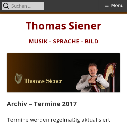
Suchen
Primäres
Menü
nach:
Menü
Springe
Thomas Siener
zum
Inhalt
MUSIK – SPRACHE – BILD
Archiv – Termine 2017
Termine werden regelmäßig aktualisiert