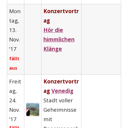
Mon
Konzertvortr
tag,
ag
13.
Hör die
Nov.
himmlichen
'17
Klänge
fällt
aus
Freit
Konzertvortr
ag,
ag
Venedig
24.
Stadt voller
Nov.
Geheimnisse
'17
mit
fällt