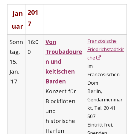
201
Jan
7
uar
Französische
Sonn
16:0
Von
Friedrichstadtkir
tag,
0
Troubadoure
In
che
15.
n und
neuem
im
Jan.
keltischen
Fenster
Französischen
'17
Barden
öffnen
Dom
Konzert für
Berlin,
Gendarmenmar
Blockflöten
kt, Tel. 20 41
und
507
historische
Eintritt frei,
Harfen
Spenden