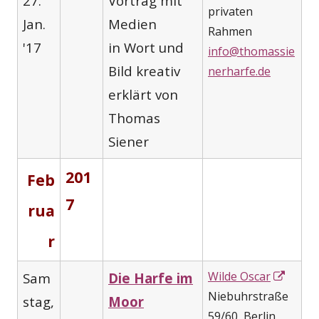
27.
Vortrag mit
privaten
Jan.
Medien
Rahmen
'17
in Wort und
info@thomassie
Bild kreativ
nerharfe.de
erklärt von
Thomas
Siener
201
Feb
7
rua
r
In
Wilde Oscar
Sam
Die Harfe im
neue
Niebuhrstraße
stag,
Moor
Fenst
59/60, Berlin