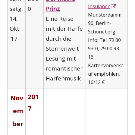
In
Insulaner
satg,
0
Prinz
neuem
Munsterdamm
14.
Eine Reise
Fenster
90, Berlin-
Okt.
mit der Harfe
öffnen
Schöneberg,
'17
durch die
Info: Tel. 79 00
Sternenwelt
93-0, 79 00 93-
16,
Lesung mit
Kartenvorverka
romantischer
uf empfohlen,
Harfenmusik
16/12 €
201
Nov
7
em
ber