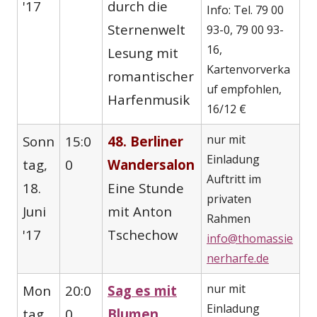
'17
durch die
Info: Tel. 79 00
Sternenwelt
93-0, 79 00 93-
16,
Lesung mit
Kartenvorverka
romantischer
uf empfohlen,
Harfenmusik
16/12 €
nur mit
Sonn
15:0
48. Berliner
Einladung
tag,
0
Wandersalon
Auftritt im
18.
Eine Stunde
privaten
Juni
mit Anton
Rahmen
'17
Tschechow
info@thomassie
nerharfe.de
nur mit
Mon
20:0
Sag es mit
Einladung
tag,
0
Blumen