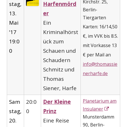
Kirchstr. 25,
stag,
Harfenmörd
Berlin-
13.
er
Tiergarten
Mai
Ein
Karten: 16/14,50
'17
Kriminalhörst
€, im VVK bis 8.5.
19:0
ück zum
mit Vorkasse 13
0
Schauen und
€ per Mail an
Schaudern
info@thomassie
Schmitz und
nerharfe.de
Thomas
Siener, Harfe
Planetarium am
Sam
20:0
Der Kleine
In
Insulaner
stag,
0
Prinz
neuem
Munsterdamm
20.
Eine Reise
Fenster
90, Berlin-