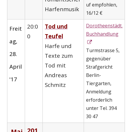
uf empfohlen,
Harfenmusik
16/12 €
Dorotheenstädt.
20:0
Tod und
Freit
Buchhandlung
0
Teufel
ag,
In
Harfe und
neuem
Turmstrasse 5,
28.
Texte zum
Fenster
gegenüber
Tod mit
April
öffnen
Strafgericht
Andreas
Berlin-
'17
Tiergarten,
Schmitz
Anmeldung
erforderlich
unter Tel. 394
30 47
201
Mai