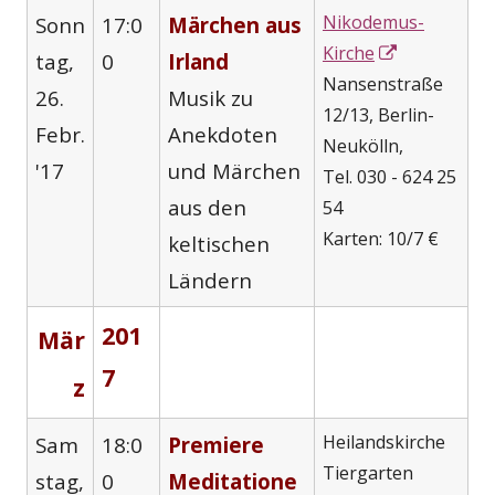
Nikodemus-
Sonn
17:0
Märchen aus
In
Kirche
tag,
0
Irland
neuem
Nansenstraße
26.
Musik zu
Fenster
12/13, Berlin-
Febr.
Anekdoten
öffnen
Neukölln,
'17
und Märchen
Tel. 030 - 624 25
aus den
54
Karten: 10/7 €
keltischen
Ländern
201
Mär
7
z
Heilandskirche
Sam
18:0
Premiere
Tiergarten
stag,
0
Meditatione