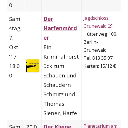
0
Jagdschloss
Sam
Der
In
Grunewald
stag,
Harfenmörd
neuem
Hüttenweg 100,
7.
er
Fenste
Berlin-
Okt.
Ein
öffnen
Grunewald
'17
Kriminalhörst
Tel. 813 35 97
18:0
ück zum
Karten: 15/12 €
0
Schauen und
Schaudern
Schmitz und
Thomas
Siener, Harfe
Planetarium am
Sam
20:0
Der Kleine