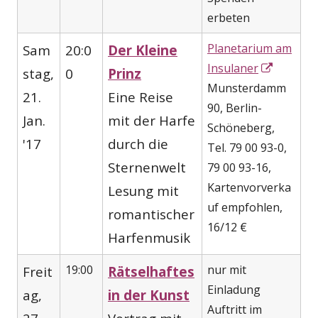
erbeten
Planetarium am
Sam
20:0
Der Kleine
In
Insulaner
stag,
0
Prinz
neuem
Munsterdamm
21.
Eine Reise
Fenster
90, Berlin-
Jan.
mit der Harfe
öffnen
Schöneberg,
'17
durch die
Tel. 79 00 93-0,
Sternenwelt
79 00 93-16,
Kartenvorverka
Lesung mit
uf empfohlen,
romantischer
16/12 €
Harfenmusik
19:00
nur mit
Freit
Rätselhaftes
Einladung
ag,
in der Kunst
Auftritt im